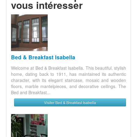
vous intéresser
Bed & Breakfast Isabella
Welcome at Bed & Breakfast Isabella. This beautiful, stylish
home, dating back to 1911, has maintained its authentic
character, with its elegant staircase, mosaic and wooden
floors, marble mantelpieces, and decorative ceilings. The
Bed and Breakfast...
Visiter Bed & Breakfast Isabella