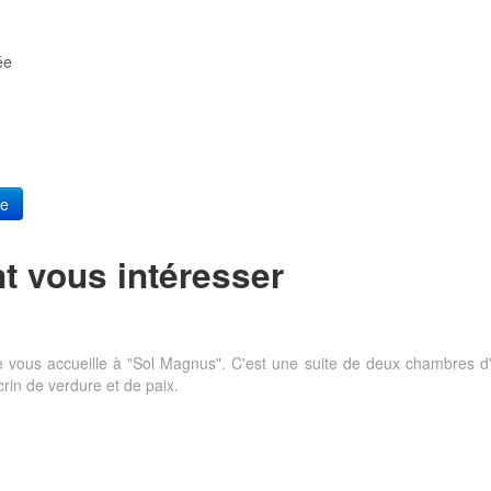
ée
re
t vous intéresser
e vous accueille à "Sol Magnus". C'est une suite de deux chambres 
écrin de verdure et de paix.