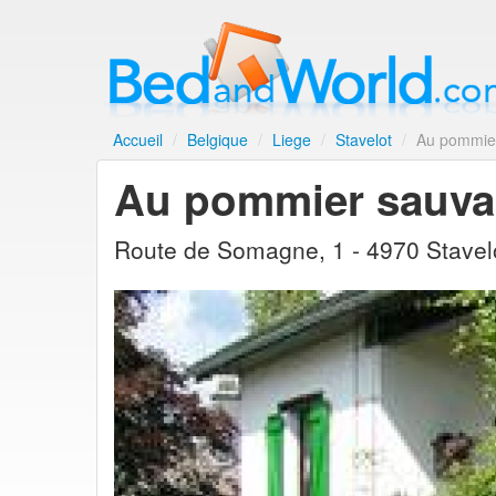
Accueil
/
Belgique
/
Liege
/
Stavelot
/
Au pommie
Au pommier sauv
Route de Somagne, 1 - 4970 Stavel