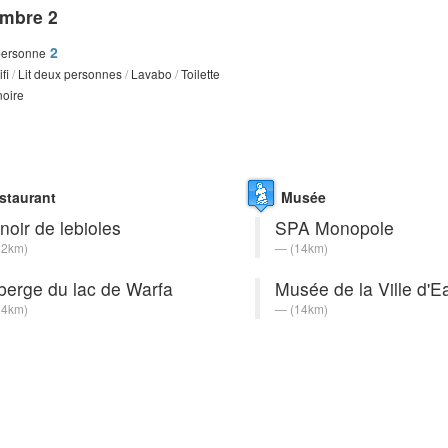
mbre 2
2
personne
fi
/
Lit deux personnes
/
Lavabo
/
Toilette
oire
staurant
Musée
oir de lebioles
SPA Monopole
12km)
(14km)
berge du lac de Warfa
Musée de la Ville d'E
14km)
(14km)