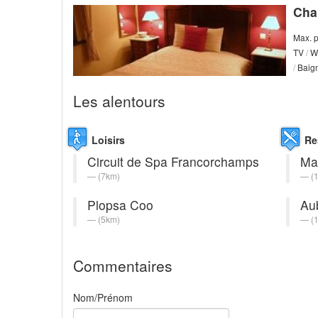
Cha
Max. 
TV
/
Wi
/
Baign
Les alentours
Loisirs
Re
Circuit de Spa Francorchamps
Man
(7km)
(
Plopsa Coo
Au
(5km)
(
Commentaires
Nom/Prénom