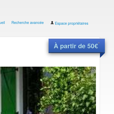
eil
Recherche avancée
Espace propriétaires
*
À partir de 50€