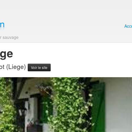
Accu
r sauvage
age
ot (Liege)
Voir le site