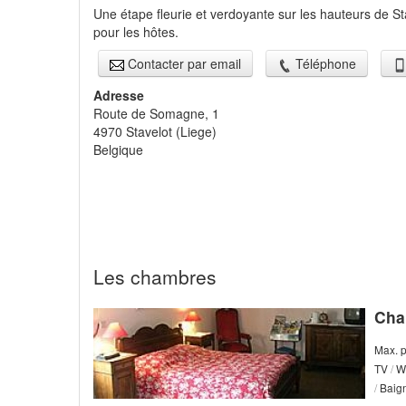
Une étape fleurie et verdoyante sur les hauteurs de St
pour les hôtes.
Contacter par email
Téléphone
Adresse
Route de Somagne, 1
4970
Stavelot
(
Liege
)
Belgique
Les chambres
Cha
Max. 
TV
/
Wi
/
Baign