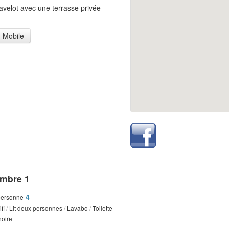
avelot avec une terrasse privée
Mobile
mbre 1
4
personne
fi
/
Lit deux personnes
/
Lavabo
/
Toilette
oire