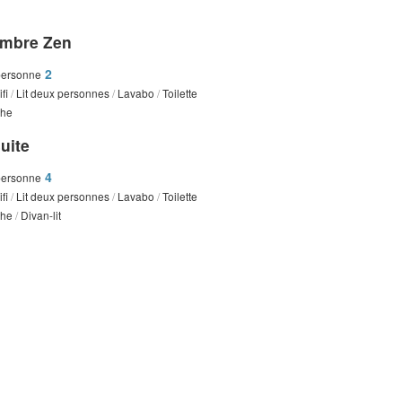
mbre Zen
2
personne
fi
/
Lit deux personnes
/
Lavabo
/
Toilette
he
uite
4
personne
fi
/
Lit deux personnes
/
Lavabo
/
Toilette
che
/
Divan-lit