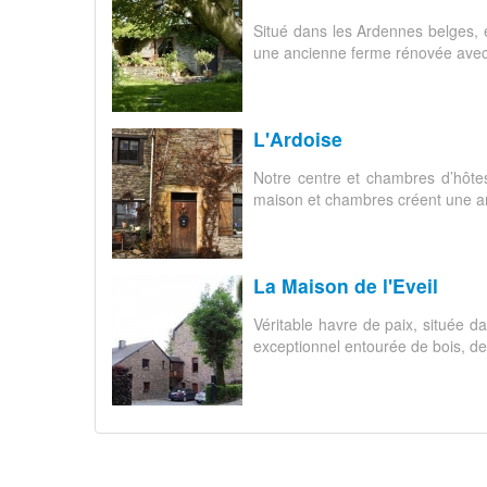
Situé dans les Ardennes belges, 
une ancienne ferme rénovée avec g
L'Ardoise
Notre centre et chambres d’hôtes
maison et chambres créent une ambi
La Maison de l'Eveil
Véritable havre de paix, située 
exceptionnel entourée de bois, de