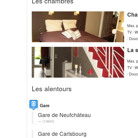
Les chambres
Cha
Max. 
TV
/
Wi
/
Douc
La s
Max. 
TV
/
Wi
/
Dou
Les alentours
Gare
Gare de Neufchâteau
(14km)
Gare de Carlsbourg