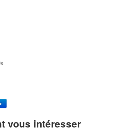
ée
re
t vous intéresser