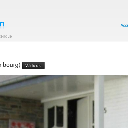
Accu
ttendue
embourg)
Voir le site