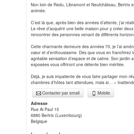
Non loin de Redu, Libramont et Neufchâteau, Bertrix est
animée.
C’est là que, après bien des années d’attente, j’ai ré
Le rêve d’acquérir une belle maison pour y créer deux 
rencontrer des personnes venant de différents horizon
Cette charmante demeure des années 70, je l’ai amé
cœur et d’enthousiasme. Dès que vous en franchirez la
agréable sensation d’espace et de calme. Son jardin ar
exposées vous offriront une détente bien méritée.
Déjà, je suis impatiente de vous faire partager mon rê
chambres d’hôtes tant attendues, mais si… « Inattend
Contacter par email
Mobile
Adresse
Rue Al Paul 15
6880
Bertrix
(
Luxembourg
)
Belgique