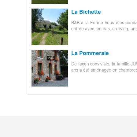
La Bichette
B&B à la Ferme Vous êtes cordial
entrée avec, en bas, un living, un
La Pommeraie
De façon conviviale, la famille 
ans a été aménagée en chambres et