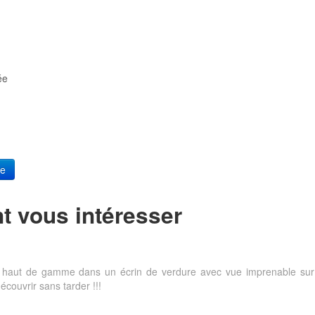
ée
re
t vous intéresser
haut de gamme dans un écrin de verdure avec vue imprenable sur le
couvrir sans tarder !!!