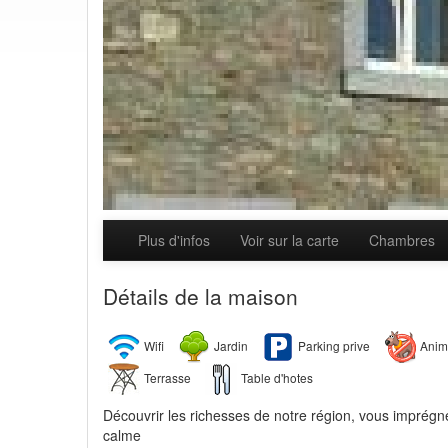
Plus d'infos
Voir sur la carte
Chambres
Détails de la maison
Wifi
Jardin
Parking prive
Anim
Terrasse
Table d'hotes
Découvrir les richesses de notre région, vous imprégne
calme