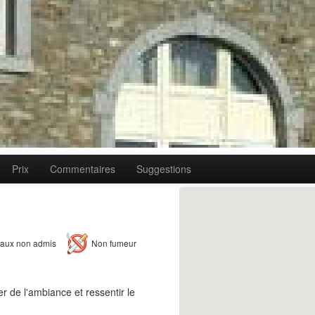
Prix
Commentaires
Suggestions
aux non admis
Non fumeur
r de l'ambiance et ressentir le