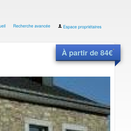
eil
Recherche avancée
Espace propriétaires
*
À partir de 84€