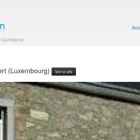
Accu
Gaussignac
bert (Luxembourg)
Voir le site