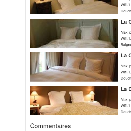
Wifi
/
L
Douc
La 
Max. 
Wifi
/
L
Baign
La 
Max. 
Wifi
/
L
Douc
La 
Max. 
Wifi
/
L
Douc
Commentaires