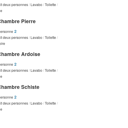
it deux personnes
/
Lavabo
/
Toilette
/
he
Chambre Pierre
2
personne
it deux personnes
/
Lavabo
/
Toilette
/
oire
Chambre Ardoise
2
personne
it deux personnes
/
Lavabo
/
Toilette
/
he
Chambre Schiste
2
personne
it deux personnes
/
Lavabo
/
Toilette
/
he