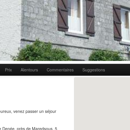
Prix
Alentours
Commentaires
Suggestions
eureux, venez passer un séjour
 de Denée, près de Maredsous, 5