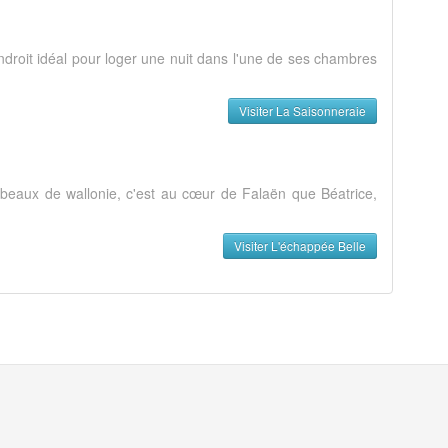
ndroit idéal pour loger une nuit dans l'une de ses chambres
Visiter La Saisonneraie
 beaux de wallonie, c'est au cœur de Falaën que Béatrice,
Visiter L'échappée Belle