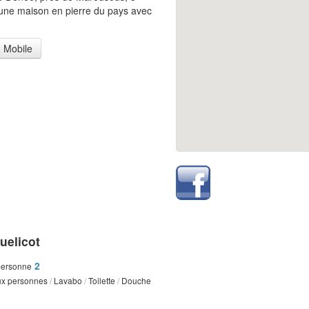
une maison en pierre du pays avec
Mobile
uelicot
2
personne
eux personnes
/
Lavabo
/
Toilette
/
Douche