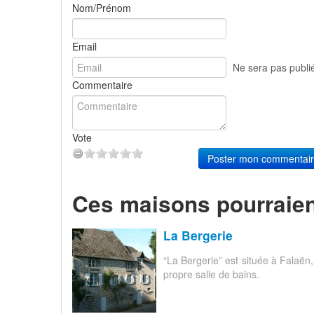
Nom/Prénom
Email
Ne sera pas publi
Commentaire
Vote
Poster mon commentai
Ces maisons pourraien
La Bergerie
“La Bergerie” est située à Falaë
propre salle de bains.