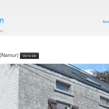
Accu
les
 (Namur)
Voir le site