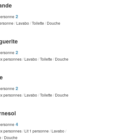
ande
2
personne
personne
/
Lavabo
/
Toilette
/
Douche
guerite
2
personne
eux personnes
/
Lavabo
/
Toilette
/
Douche
e
2
personne
eux personnes
/
Lavabo
/
Toilette
/
Douche
rnesol
4
personne
eux personnes
/
Lit 1 personne
/
Lavabo
/
te
/
Douche