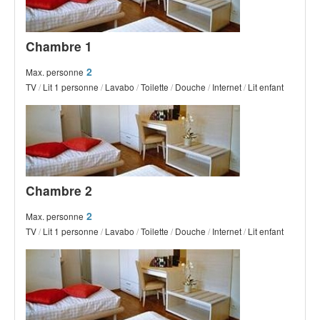
Chambre 1
2
Max. personne
TV
/
Lit 1 personne
/
Lavabo
/
Toilette
/
Douche
/
Internet
/
Lit enfant
Chambre 2
2
Max. personne
TV
/
Lit 1 personne
/
Lavabo
/
Toilette
/
Douche
/
Internet
/
Lit enfant