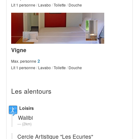
Lit 1 personne
/
Lavabo
/
Toilette
/
Douche
Vigne
2
Max. personne
Lit 1 personne
/
Lavabo
/
Toilette
/
Douche
Les alentours
Loisirs
Walibi
(2km)
Cercle Artistique "Les Ecuries"