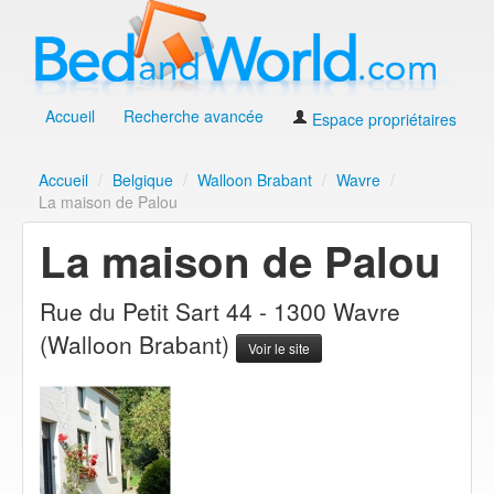
Accueil
Recherche avancée
Espace propriétaires
Accueil
/
Belgique
/
Walloon Brabant
/
Wavre
/
La maison de Palou
La maison de Palou
Rue du Petit Sart 44 - 1300 Wavre
(Walloon Brabant)
Voir le site