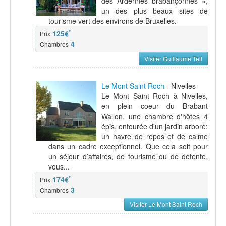
des Ardennes brabançonnes »,
un des plus beaux sites de
tourisme vert des environs de Bruxelles.
*
125€
Prix
4
Chambres
Visiter Guillaume Tell
Le Mont Saint Roch
- Nivelles
Le Mont Saint Roch à Nivelles,
en plein coeur du Brabant
Wallon, une chambre d'hôtes 4
épis, entourée d'un jardin arboré:
un havre de repos et de calme
dans un cadre exceptionnel. Que cela soit pour
un séjour d’affaires, de tourisme ou de détente,
vous...
*
174€
Prix
3
Chambres
Visiter Le Mont Saint Roch