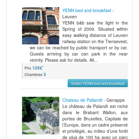
YENN bed and breakfast
-
Leuven
YENN b&b saw the light in the
Spring of 2009. Situated within
easy walking distance of Leuven
railway station on the Tiensevest,
we can be reached by public transport or by car.
Guests arriving by car can park in the near
vicinity. Please ask for details. All...
*
125€
Prix
3
Chambres
Visiter YENN bed and breakfast
Chateau de Pallandt
- Genappe
Le château de Palandt est niché
dans le Brabant Wallon, aux
portes de Bruxelles, Capitale de
l’Europe, dans un cadre préservé
et privilégié, au milieu d’une forêt
de plus de 100 ha avec un parc