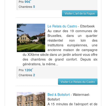
*
96€
Prix
5
Chambres
Visiter L'art de la Fugue
Le Relais du Castro
- Etterbeek
Au cœur des 19 communes de
Bruxelles, dans un quartier
résidentiel non loin des
institutions européennes, une
ancienne maison de campagne
du XIXème siècle dans un jardin arboré vous offre
des chambres de grand confort. Depuis six
générations, la même...
*
120€
Prix
2
Chambres
Visiter Le Relais du Castro
Bed & Boitsfort
- Watermael-
Boitsfort
A 15 minutes de l'aéroport et de