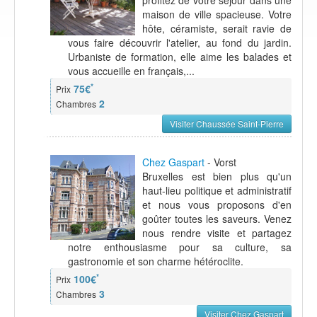
profitez de votre séjour dans une
maison de ville spacieuse. Votre
hôte, céramiste, serait ravie de
vous faire découvrir l'atelier, au fond du jardin.
Urbaniste de formation, elle aime les balades et
vous accueille en français,...
*
75€
Prix
2
Chambres
Visiter Chaussée Saint-Pierre
Chez Gaspart
- Vorst
Bruxelles est bien plus qu'un
haut-lieu politique et administratif
et nous vous proposons d'en
goûter toutes les saveurs. Venez
nous rendre visite et partagez
notre enthousiasme pour sa culture, sa
gastronomie et son charme hétéroclite.
*
100€
Prix
3
Chambres
Visiter Chez Gaspart