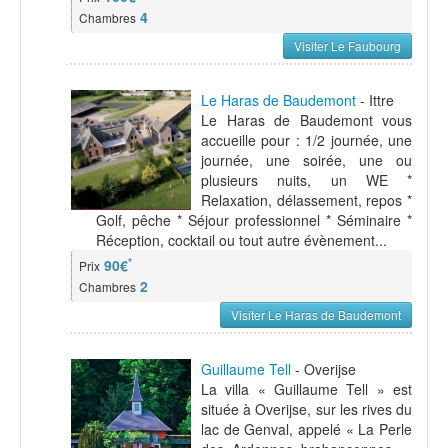
4
Chambres
Visiter Le Faubourg
Le Haras de Baudemont
- Ittre
Le Haras de Baudemont vous
accueille pour : 1/2 journée, une
journée, une soirée, une ou
plusieurs nuits, un WE *
Relaxation, délassement, repos *
Golf, pêche * Séjour professionnel * Séminaire *
Réception, cocktail ou tout autre évènement...
*
90€
Prix
2
Chambres
Visiter Le Haras de Baudemont
Guillaume Tell
- Overijse
La villa « Guillaume Tell » est
située à Overijse, sur les rives du
lac de Genval, appelé « La Perle