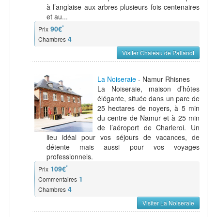
à l’anglaise aux arbres plusieurs fois centenaires
et au...
*
90€
Prix
4
Chambres
Visiter Chateau de Pallandt
La Noiseraie
- Namur Rhisnes
La Noiseraie, maison d’hôtes
élégante, située dans un parc de
25 hectares de noyers, à 5 min
du centre de Namur et à 25 min
de l’aéroport de Charleroi. Un
lieu idéal pour vos séjours de vacances, de
détente mais aussi pour vos voyages
professionnels.
*
109€
Prix
1
Commentaires
4
Chambres
Visiter La Noiseraie