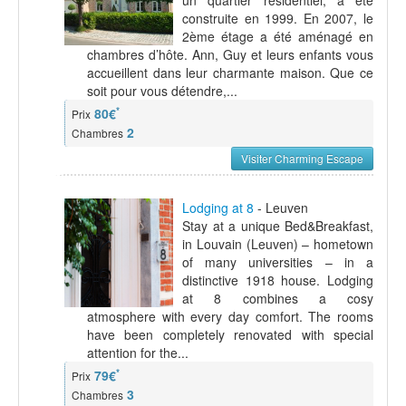
un quartier résidentiel, a été
construite en 1999. En 2007, le
2ème étage a été aménagé en
chambres d’hôte. Ann, Guy et leurs enfants vous
accueillent dans leur charmante maison. Que ce
soit pour vous détendre,...
*
80€
Prix
2
Chambres
Visiter Charming Escape
Lodging at 8
- Leuven
Stay at a unique Bed&Breakfast,
in Louvain (Leuven) – hometown
of many universities – in a
distinctive 1918 house. Lodging
at 8 combines a cosy
atmosphere with every day comfort. The rooms
have been completely renovated with special
attention for the...
*
79€
Prix
3
Chambres