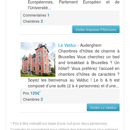
Européennes, Parlement Européen et de
l'Université...
1
Commentaires
2
Chambres
Visiter Impasse Pitchoune
Le Valduc
- Auderghem
Chambres d'hôtes de charme à
Bruxelles Vous cherchez un bed
and breakfast à Bruxelles ? Un
hôtel? Vous préférez l’accueil en
chambre d’hôtes de caractère ?
Soyez les bienvenus au Valduc ! Le b & b est
composé d’une suite (2 à 4 personnes) et d’une...
*
120€
Prix
2
Chambres
Visiter Le Valduc
* Prix à titre indicatif sur base d'une nuit pour deux personnes.
Contactez le propriétaire pour obtenir des informations plus précises.